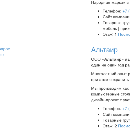
Народная марка» в 
Телефон:
+7 
Сайт компани
Товарные гру
мебель | прих
Этаж: 1
Посмо
Альтаир
опрос
ее
ООО «
Альтаир
» я
один не один год р
Многолетний опыт р
при этом сохранить
Мы производим как 
компьютерные столы
дизайн-проект с уч
Телефон:
+7 
Сайт компани
Товарные гру
Этаж: 2
Посмо