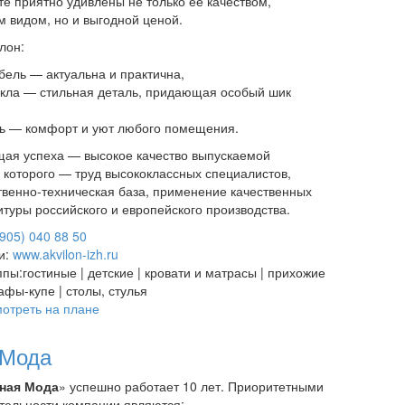
те приятно удивлены не только ее качеством,
 видом, но и выгодной ценой.
лон:
бель — актуальна и практична,
екла — стильная деталь, придающая особый шик
ь — комфорт и уют любого помещения.
щая успеха — высокое качество выпускаемой
е которого — труд высококлассных специалистов,
венно-техническая база, применение качественных
туры российского и европейского производства.
(905) 040 88 50
и:
www.akvilon-izh.ru
ппы:
гостиные | детские | кровати и матрасы | прихожие
кафы-купе | столы, стулья
отреть на плане
 Мода
ная Мода
» успешно работает 10 лет. Приоритетными
тельности компании являются: