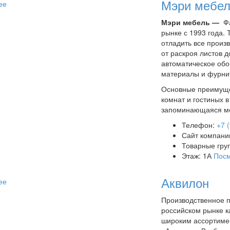
Мэри мебе
ее
Мэри мебель —
Фа
рынке с 1993 года.
отладить все произ
от раскроя листов 
автоматическое об
материалы и фурни
Основные преимуще
комнат и гостиных в
запоминающаяся ме
Телефон:
+7 
Сайт компани
Товарные гру
Этаж: 1А
Посм
Аквилон
ее
Производственное 
российском рынке к
широким ассортиме