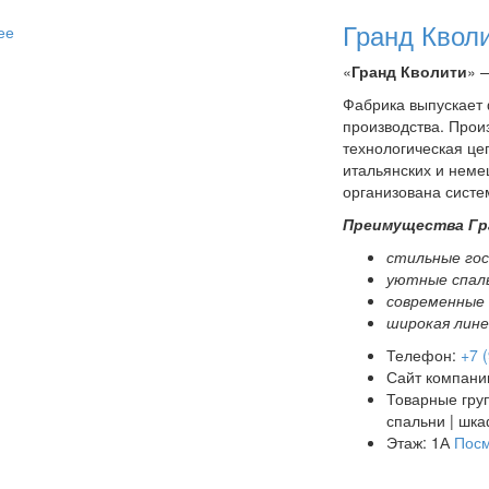
Гранд Квол
ее
«
Гранд Кволити
» 
Фабрика выпускает
производства. Произ
технологическая це
итальянских и неме
организована систе
Преимущества Гр
стильные
го
уютные спал
современные
широкая лине
Телефон:
+7 
Сайт компани
Товарные гру
спальни | шк
Этаж: 1А
Посм