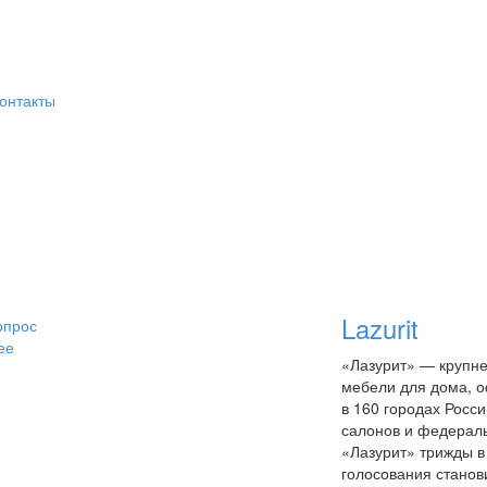
онтакты
Lazurit
опрос
ее
«Лазурит» — крупне
мебели для дома, о
в 160 городах Росс
салонов и федераль
«Лазурит» трижды в
голосования станов