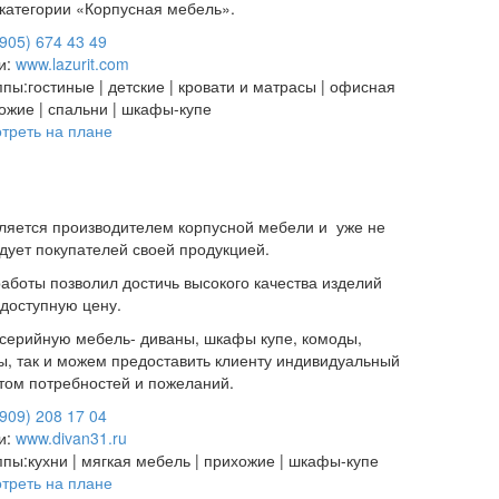
категории «Корпусная мебель».
(905) 674 43 49
и:
www.lazurit.com
ппы:
гостиные | детские | кровати и матрасы | офисная
ожие | спальни | шкафы-купе
треть на плане
вляется производителем корпусной мебели и уже не
адует покупателей своей продукцией.
аботы позволил достичь высокого качества изделий
 доступную цену.
серийную мебель- диваны, шкафы купе, комоды,
, так и можем предоставить клиенту индивидуальный
етом потребностей и пожеланий.
(909) 208 17 04
и:
www.divan31.ru
ппы:
кухни | мягкая мебель | прихожие | шкафы-купе
треть на плане