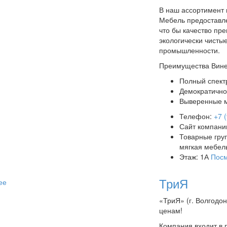
В наш ассортимент 
Мебель предоставл
что бы качество пр
экологически чист
промышленности.
Преимущества Вине
Полный спектр
Демократично
Выверенные м
Телефон:
+7 
Сайт компани
Товарные гру
мягкая мебель
Этаж: 1А
Посм
ТриЯ
ее
«ТриЯ» (г. Волгодо
ценам!
Компания входит в 