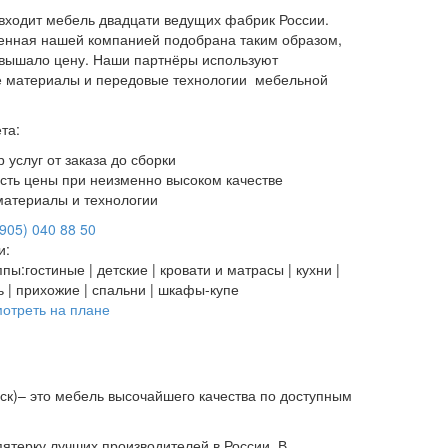
входит мебель двадцати ведущих фабрик России.
енная нашей компанией подобрана таким образом,
евышало цену. Наши партнёры используют
ые материалы и передовые технологии мебельной
та:
 услуг от заказа до сборки
сть цены при неизменно высоком качестве
атериалы и технологии
(905) 040 88 50
и:
ппы:
гостиные | детские | кровати и матрасы | кухни |
 | прихожие | спальни | шкафы-купе
отреть на плане
нск)– это мебель высочайшего качества по доступным
пятерку лучших производителей в России. В