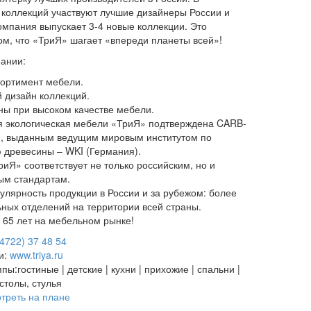
 коллекций участвуют лучшие дизайнеры России и
омпания выпускает 3-4 новые коллекции. Это
том, что «ТриЯ» шагает «впереди планеты всей»!
ании:
ортимент мебели.
 дизайн коллекций.
ны при высоком качестве мебели.
 экологическая мебели «ТриЯ» подтверждена CARB-
, выданным ведущим мировым институтом по
 древесины – WKI (Германия).
иЯ» соответствует не только российским, но и
м стандартам.
улярность продукции в России и за рубежом: более
ьных отделений на территории всей страны.
 65 лет на мебельном рынке!
(4722) 37 48 54
и:
www.triya.ru
ппы:
гостиные | детские | кухни | прихожие | спальни |
столы, стулья
треть на плане