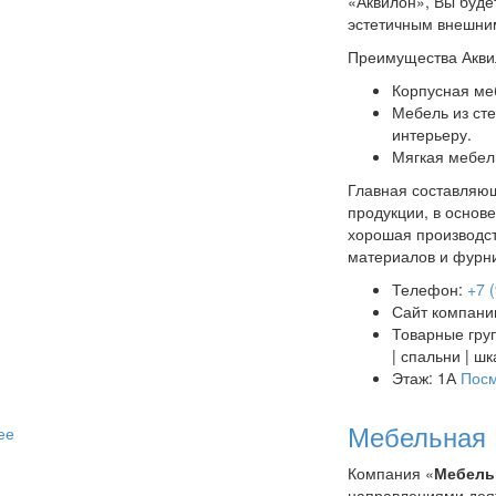
«Аквилон», Вы буде
эстетичным внешним
Преимущества Акви
Корпусная ме
Мебель из ст
интерьеру.
Мягкая мебел
Главная составляю
продукции, в основ
хорошая производст
материалов и фурни
Телефон:
+7 
Сайт компани
Товарные гру
| спальни | ш
Этаж: 1А
Посм
Мебельная
ее
Компания «
Мебель
направлениями дея