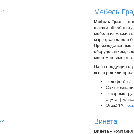
Мебель Гра
ее
Мебель Град
— это
циклом обработки д
мебели из массива.
сырье, качество и 
Производственные 
оборудованием, соо
многом не имеют ан
Наша продукция фун
вы ни решили приоб
Телефон:
+7 
Сайт компани
Товарные гру
стулья | мягк
Этаж: 1А
Посм
Винета
ее
Винета
– компания 