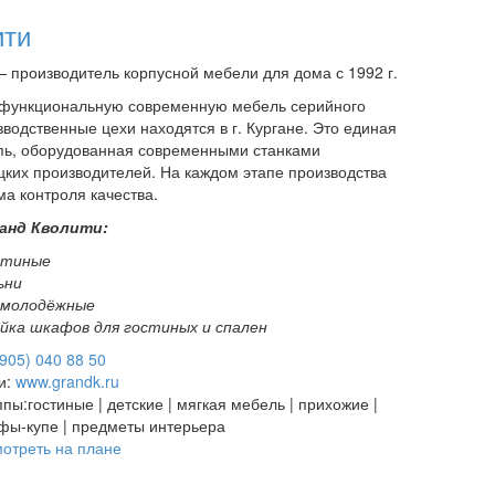
ити
— производитель корпусной мебели для дома с 1992 г.
 функциональную современную мебель серийного
водственные цехи находятся в г. Кургане. Это единая
пь, оборудованная современными станками
цких производителей. На каждом этапе производства
ма контроля качества.
анд Кволити:
стиные
ьни
 молодёжные
йка шкафов для гостиных и спален
(905) 040 88 50
и:
www.grandk.ru
ппы:
гостиные | детские | мягкая мебель | прихожие |
афы-купе | предметы интерьера
отреть на плане