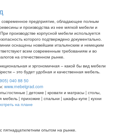
д
 современное предприятие, обладающее полным
ревесины и производства из нее мягкой мебели и
 При производстве корпусной мебели используется
безопасность которого подтверждено документально.
линии оснащены новейшим итальянским и немецким
тветствуют всем современным требованиям и во
алогов на отечественном рынке.
кциональная и эргономичная – какой бы вид мебели
рести – это будет удобная и качественная мебель.
(905) 040 88 50
и:
www.mebelgrad.com
ппы:
гостиные | детские | кровати и матрасы | столы,
ая мебель | прихожие | спальни | шкафы-купе | кухни
отреть на плане
с пятнадцатилетним опытом на рынке.