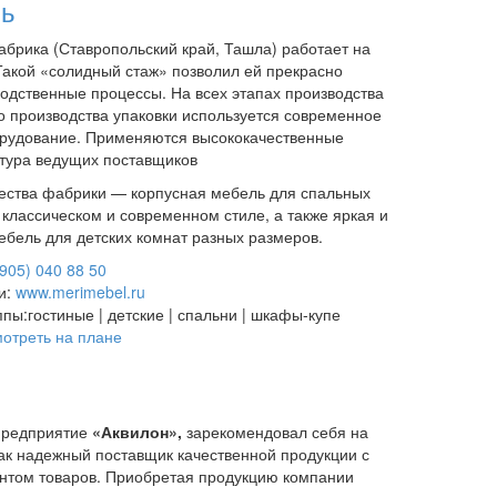
ль
брика (Ставропольский край, Ташла) работает на
 Такой «солидный стаж» позволил ей прекрасно
водственные процессы. На всех этапах производства
до производства упаковки используется современное
орудование. Применяются высококачественные
тура ведущих поставщиков
ства фабрики — корпусная мебель для спальных
 классическом и современном стиле, а также яркая и
бель для детских комнат разных размеров.
(905) 040 88 50
и:
www.merimebel.ru
ппы:
гостиные | детские | спальни | шкафы-купе
отреть на плане
предприятие
«Аквилон»,
зарекомендовал себя на
ак надежный поставщик качественной продукции с
нтом товаров. Приобретая продукцию компании