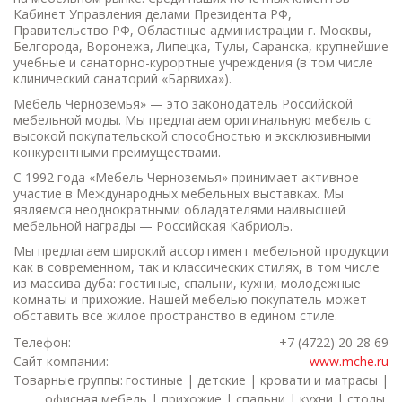
Кабинет Управления делами Президента РФ,
Правительство РФ, Областные администрации г. Москвы,
Белгорода, Воронежа, Липецка, Тулы, Саранска, крупнейшие
учебные и санаторно-курортные учреждения (в том числе
клинический санаторий «Барвиха»).
Мебель Черноземья» — это законодатель Российской
мебельной моды. Мы предлагаем оригинальную мебель с
высокой покупательской способностью и эксклюзивными
конкурентными преимуществами.
С 1992 года «Мебель Черноземья» принимает активное
участие в Международных мебельных выставках. Мы
являемся неоднократными обладателями наивысшей
мебельной награды — Российская Кабриоль.
Мы предлагаем широкий ассортимент мебельной продукции
как в современном, так и классических стилях, в том числе
из массива дуба: гостиные, спальни, кухни, молодежные
комнаты и прихожие. Нашей мебелью покупатель может
обставить все жилое пространство в едином стиле.
Телефон:
+7 (4722) 20 28 69
Сайт компании:
www.mche.ru
Товарные группы:
гостиные | детские | кровати и матрасы |
офисная мебель | прихожие | спальни | кухни | столы,