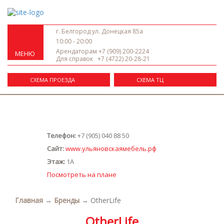
г. Белгород ул. Донецкая 85а
10:00 - 20:00
Арендаторам
+7 (909) 200-2224
МЕНЮ
Для справок
+7 (4722) 20-28-21
СХЕМА ПРОЕЗДА
СХЕМА ТЦ
Телефон:
+7 (905) 040 88 50
Сайт:
www.ульяновскаямебель.рф
Этаж:
1А
Посмотреть на плане
Главная
→
Бренды
→
OtherLife
OtherLife